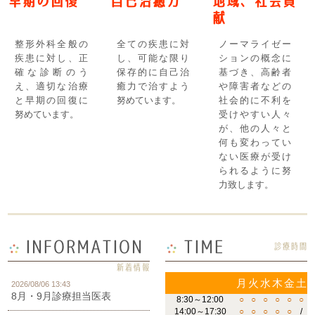
早期の回復
自己治癒力
地域、社会貢
献
整形外科全般の
全ての疾患に対
ノーマライゼー
疾患に対し、正
し、可能な限り
ションの概念に
確な診断のう
保存的に自己治
基づき、高齢者
え、適切な治療
癒力で治すよう
や障害者などの
と早期の回復に
努めています。
社会的に不利を
努めています。
受けやすい人々
が、他の人々と
何も変わってい
ない医療が受け
られるように努
力致します。
INFORMATION
TIME
診療時間
新着情報
月
火
水
木
金
土
2026/08/06 13:43
8月・9月診療担当医表
8:30～12:00
○
○
○
○
○
○
14:00～17:30
○
○
○
○
○
/