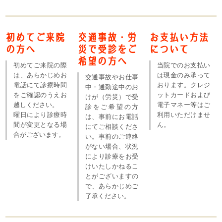
初めてご来院
交通事故・労
お支払い方法
の方へ
災で受診をご
について
希望の方へ
初めてご来院の際
当院でのお支払い
は、あらかじめお
は現金のみ承って
交通事故やお仕事
電話にて診療時間
おります。クレジ
中・通勤途中のお
をご確認のうえお
ットカードおよび
けが（労災）で受
越しください。
電子マネー等はご
診をご希望の方
曜日により診療時
利用いただけませ
は、事前にお電話
間が変更となる場
ん。
にてご相談くださ
合がございます。
い。事前のご連絡
がない場合、状況
により診療をお受
けいたしかねるこ
とがございますの
で、あらかじめご
了承ください。