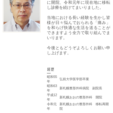
に開院、令和元年に現在地に移転
し診療を続けてまいりました。
当地における長い経験を生かし皆
様が日々悩んでおられる「痛み」
を和らげ快適な生活を送ることが
できますよう全力で取り組んでま
いります。
今後ともどうぞよろしくお願い申
し上げます。
経歴
昭和55
弘前大学医学部卒業
年
昭和63
新札幌整形外科病院 副院長
年
平成12
新札幌おおの整形外科 開院
年
令和元
新札幌おおの整形外科 移転再開
年
院